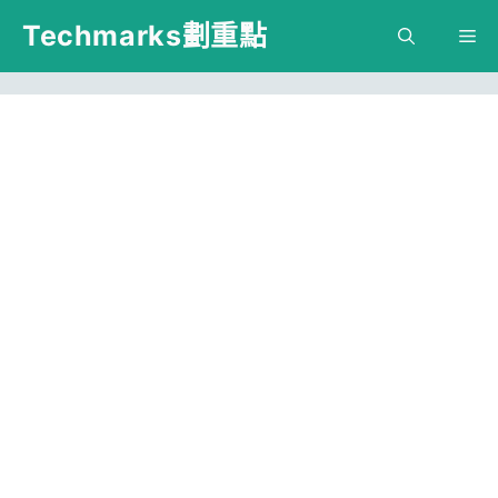
跳
Techmarks劃重點
M
至
主
要
內
容