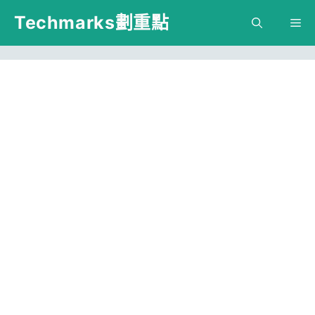
跳
Techmarks劃重點
M
至
主
要
內
容