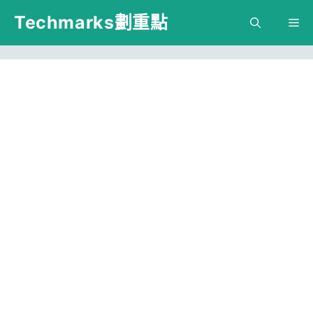
跳
Techmarks劃重點
M
至
主
要
內
容