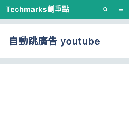
跳
Techmarks劃重點
M
至
主
要
自動跳廣告 youtube
內
容