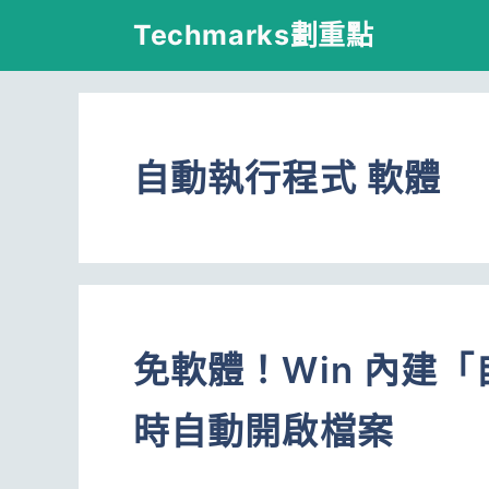
跳
Techmarks劃重點
至
主
要
自動執行程式 軟體
內
容
免軟體！Win 內建
時自動開啟檔案