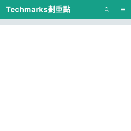
跳
Techmarks劃重點
M
至
主
要
內
容