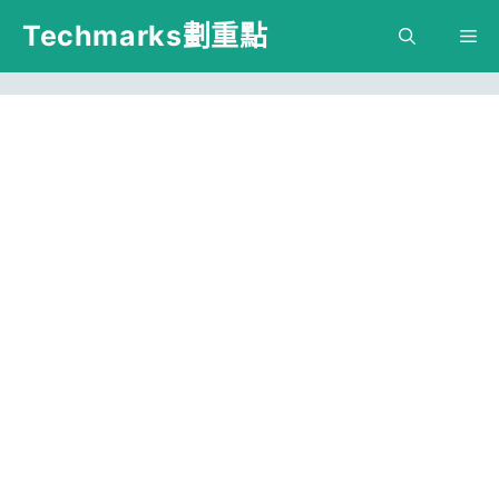
跳
Techmarks劃重點
M
至
主
要
內
容