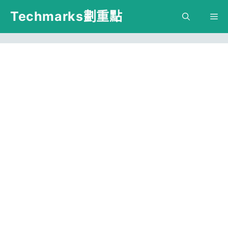
跳
Techmarks劃重點
M
至
主
要
內
容