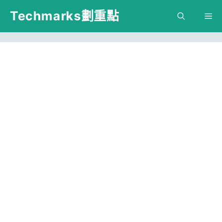
跳
Techmarks劃重點
M
至
主
要
內
容