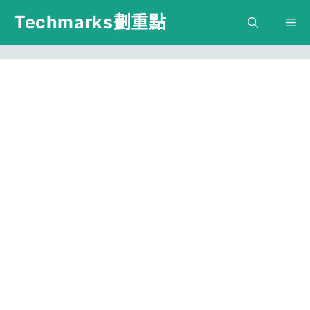
跳
Techmarks劃重點
M
至
主
要
內
容