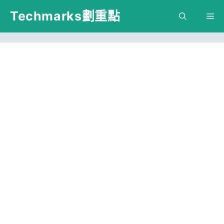
跳
Techmarks劃重點
M
至
主
要
內
容