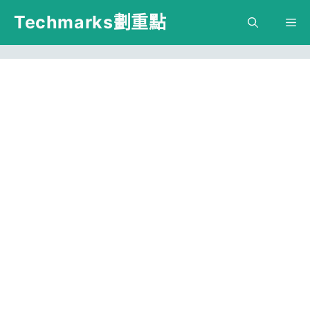
跳
Techmarks劃重點
M
至
主
要
內
容