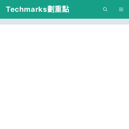
跳
Techmarks劃重點
M
至
主
要
內
容