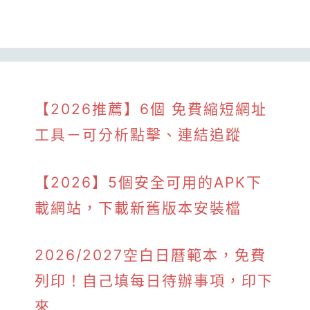
【2026推薦】6個 免費縮短網址
工具－可分析點擊、連結追蹤
【2026】5個安全可用的APK下
載網站，下載新舊版本安裝檔
2026/2027空白日曆範本，免費
列印！自己填每日待辦事項，印下
來