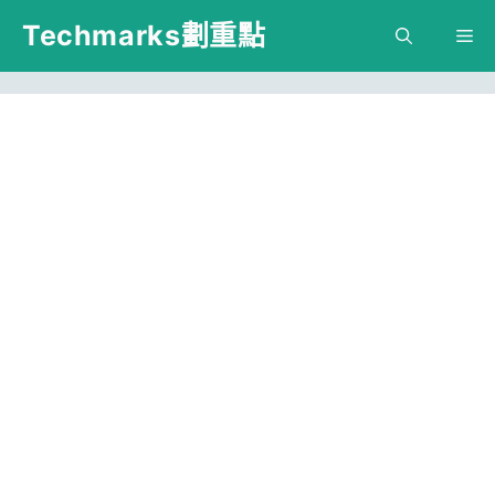
跳
Techmarks劃重點
M
至
主
要
內
容