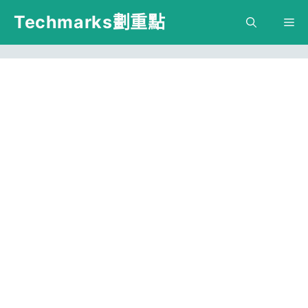
跳
Techmarks劃重點
M
至
主
要
內
容