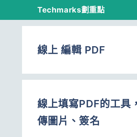
跳
Techmarks劃重點
至
主
要
線上 編輯 PDF
內
容
線上填寫PDF的工具
傳圖片、簽名