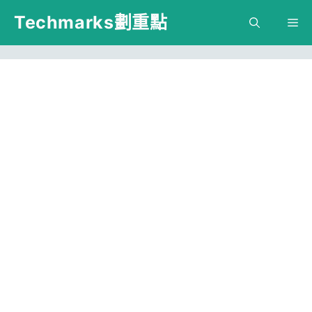
跳
Techmarks劃重點
M
至
主
要
內
容