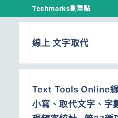
跳
Techmarks劃重點
至
主
要
線上 文字取代
內
容
Text Tools On
小寫、取代文字、字