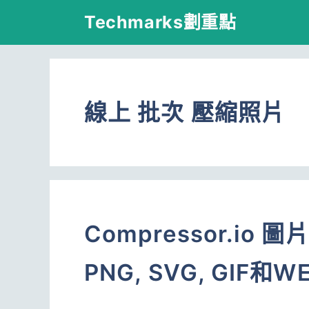
跳
Techmarks劃重點
至
主
要
線上 批次 壓縮照片
內
容
Compressor.io 
PNG, SVG, GIF和W