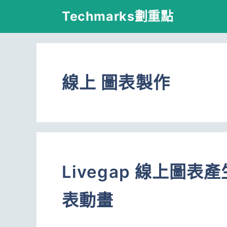
跳
Techmarks劃重點
至
主
要
線上 圖表製作
內
容
Livegap 線上圖
表動畫