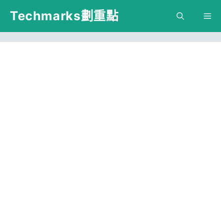
跳
Techmarks劃重點
M
至
主
要
內
容