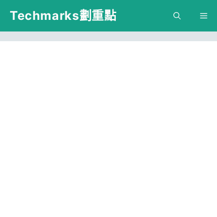
跳
Techmarks劃重點
M
至
主
要
內
容