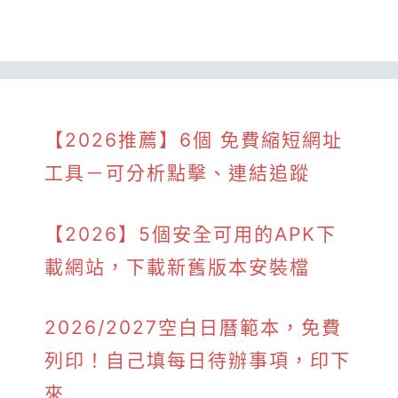
【2026推薦】6個 免費縮短網址
工具－可分析點擊、連結追蹤
【2026】5個安全可用的APK下
載網站，下載新舊版本安裝檔
2026/2027空白日曆範本，免費
列印！自己填每日待辦事項，印下
來