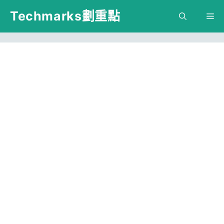
跳
Techmarks劃重點
M
至
主
要
內
容