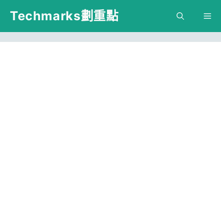
跳
Techmarks劃重點
M
至
主
要
內
容