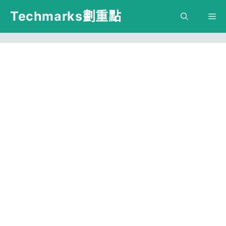
跳
Techmarks劃重點
M
至
主
要
內
容