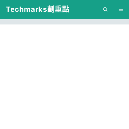
跳
Techmarks劃重點
M
至
主
要
內
容