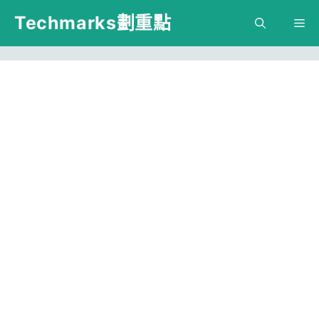
跳
Techmarks劃重點
M
至
主
要
內
容