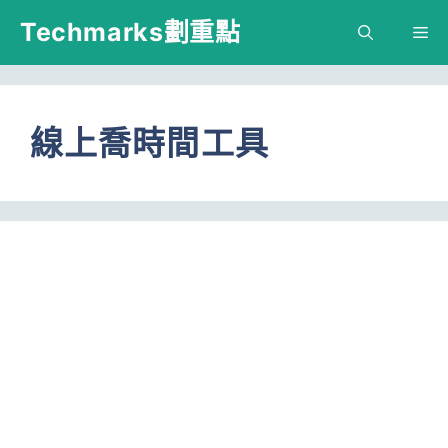
跳
Techmarks劃重點
M
至
主
要
線上喬時間工具
內
容