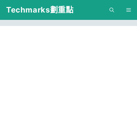
跳
Techmarks劃重點
M
至
主
要
內
容