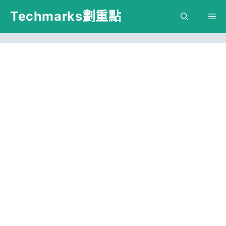
跳
Techmarks劃重點
M
至
主
要
內
容