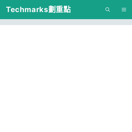
跳
Techmarks劃重點
M
至
主
要
內
容