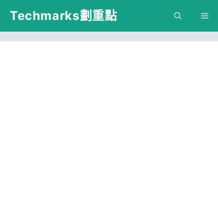
跳
Techmarks劃重點
M
至
主
要
內
容