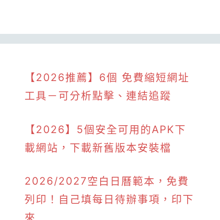
【2026推薦】6個 免費縮短網址
工具－可分析點擊、連結追蹤
【2026】5個安全可用的APK下
載網站，下載新舊版本安裝檔
2026/2027空白日曆範本，免費
列印！自己填每日待辦事項，印下
來