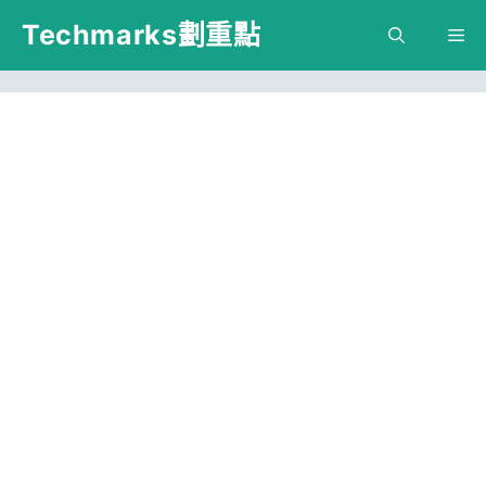
跳
Techmarks劃重點
M
至
主
要
內
容