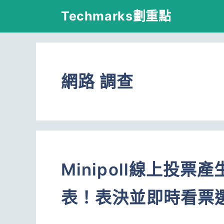
跳
Techmarks劃重點
至
主
要
網路 調查
內
容
Minipoll線上投
表！表決並即時看票