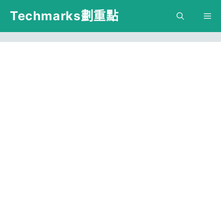
跳
Techmarks劃重點
M
至
主
要
內
容