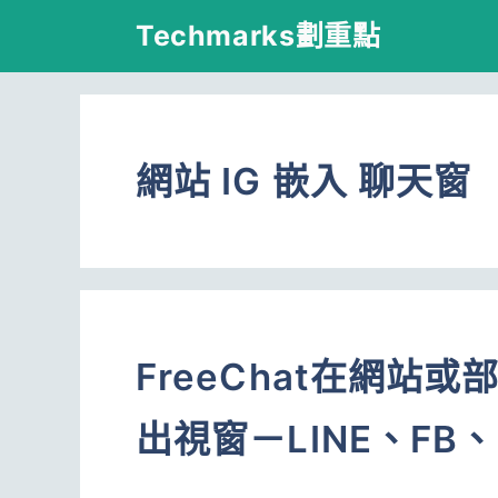
跳
Techmarks劃重點
至
主
要
網站 IG 嵌入 聊天窗
內
容
FreeChat在網站
出視窗－LINE、FB、