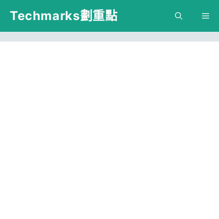
跳
Techmarks劃重點
M
至
主
要
內
容