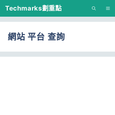
跳
Techmarks劃重點
M
至
主
要
網站 平台 查詢
內
容