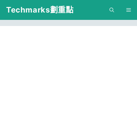
跳
Techmarks劃重點
M
至
主
要
內
容