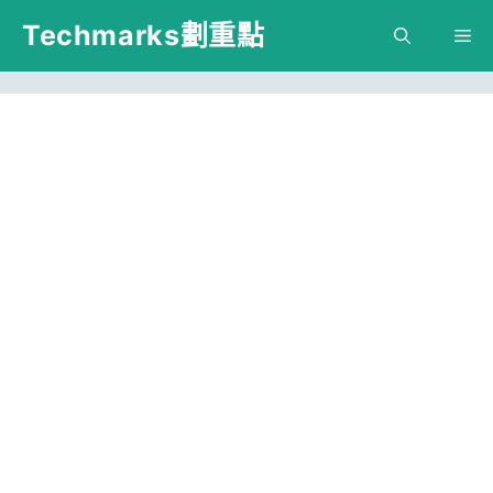
跳
Techmarks劃重點
M
至
主
要
內
容