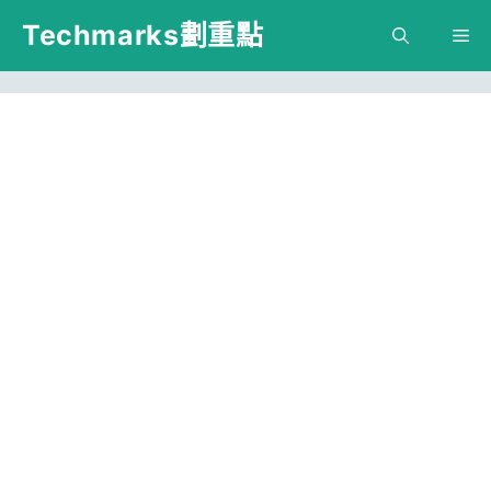
跳
Techmarks劃重點
M
至
主
要
內
容