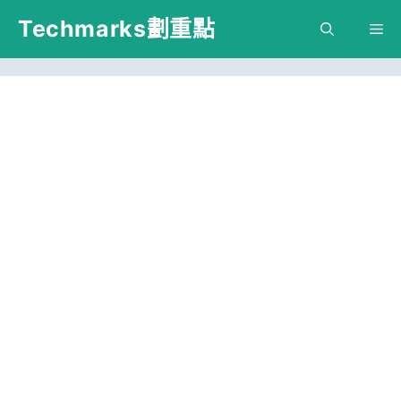
跳
Techmarks劃重點
M
至
主
要
內
容