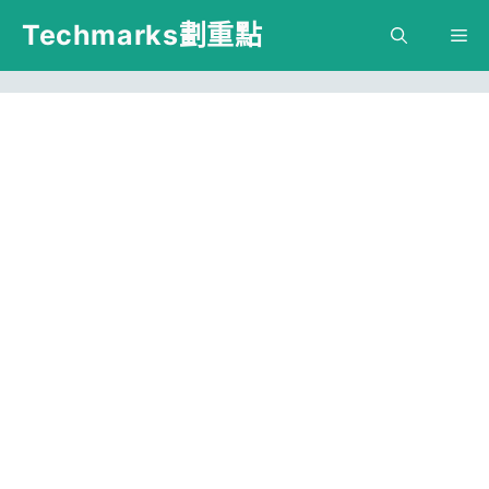
跳
Techmarks劃重點
M
至
主
要
內
容