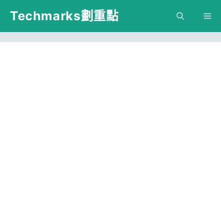
跳
Techmarks劃重點
M
至
主
要
內
容