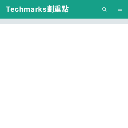
跳
Techmarks劃重點
M
至
主
要
內
容