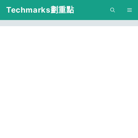
跳
Techmarks劃重點
M
至
主
要
內
容