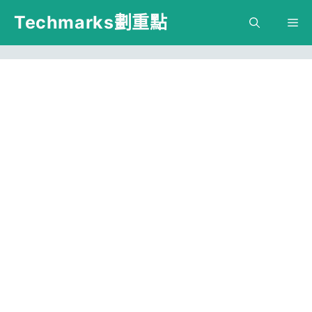
跳
Techmarks劃重點
M
至
主
要
內
容