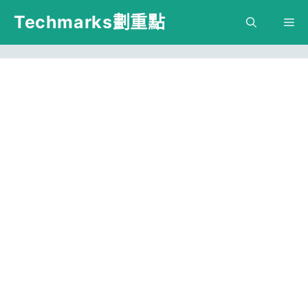
跳
Techmarks劃重點
M
至
主
要
內
容