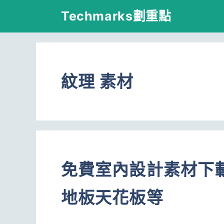
跳
Techmarks劃重點
至
主
要
紋理 素材
內
容
免費室內設計素材下
地板天花板等