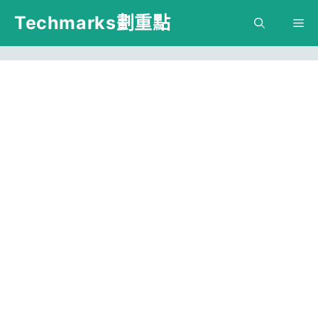
跳
Techmarks劃重點
M
至
主
要
內
容